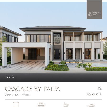
RECOMMEND
PROJECT
บ้านเดี่ยว
CASCADE BY PATTA
เริ่ม
16.xx ลบ.
ชัยพฤกษ์ – พัทยา