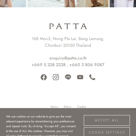
168 Moo3, Nong Pla Lai, Bang Lamung,
Chonburi 20150 Thailand
enquiry@patta.co.th
+669 5 228 2228
,
+660 3 806 9087
Terms
Policy
Cookie
We use cookies on our website to give you the most
© 2021 Patta. All rights reserved.
Web by
::*
ACCEPT ALL
relevant experience by remembering your preferences
and repeat visits. By clicking “Accept All”, you consent
to the use of ALL the cookies. However, you may visit
COOKIE SETTINGS
"Cookie Settings" to provide a controlled consent.