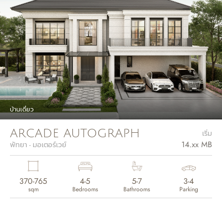
บ้านเดี่ยว
ARCADE AUTOGRAPH
เริ่ม
14.xx MB
พัทยา - มอเตอร์เวย์
370-765
4-5
5-7
3-4
sqm
Bedrooms
Bathrooms
Parking