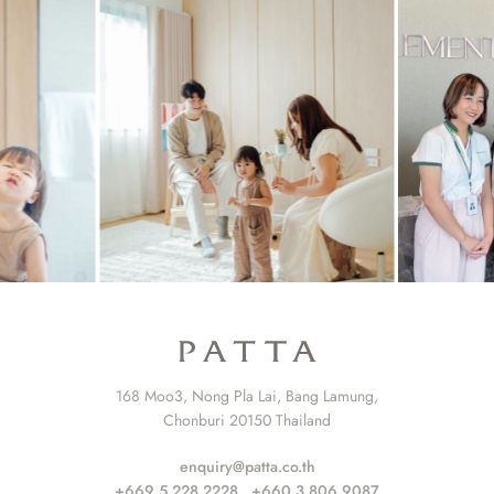
168 Moo3, Nong Pla Lai, Bang Lamung,
Chonburi 20150 Thailand
enquiry@patta.co.th
+669 5 228 2228
,
+660 3 806 9087