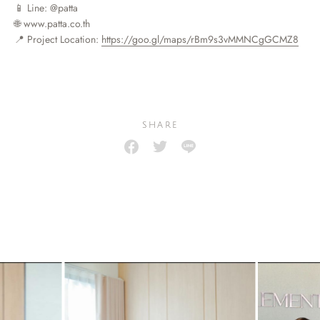
📱 Line: @patta
🌐 www.patta.co.th
📍 Project Location:
https://goo.gl/maps/rBm9s3vMMNCgGCMZ8
SHARE